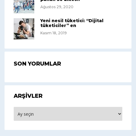
Ağustos 29, 2020
Yeni nesil tüketici: “Dijital
tüketiciler” en
Kasım 18, 2019
SON YORUMLAR
ARŞIVLER
Arşivler