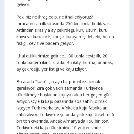
geliyor.
Peki biz ne ihraç edip, ne ithal ediyoruz?
İhracatımızın ilk sırasında 250 bin tonla fındık var.
Ardından sırasıyla ay çekirdeği, kuru üzüm, kuru
kaysı ve kuru incir, karışık kuruyemiş, leblebi, Antep
fıstığı, ceviz ve badem geliyor.
İthal ettiklerimize gelince… 30 tonla ceviz ilk, 20
tonla badem ikinci sırada. Bu ikiliyi hurma, ananas,
ay çekirdeği, yer fıstığı ve kaju izliyor.
Bu arada “kaju” için ayrı bir parantez açmak
gerekiyor. Zira çok yakın zamanda Türkiye’de
tüketilmeye başlanan kajuya talep her geçen gün
artıyor. Öyle ki kaju pazarında söz sahihi olmak
isteyen Türk markaları, Afrika’da kaju fabrikaları
satın alıyor. Türkiye’de şu anda yıllık kaju tüketimi 6
bin ton civarında. Ancak Almanya’da 150 bin ton.
Türkiye’deki kaju tüketiminin 10 yıl içerisinde