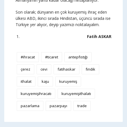
Almanya’nın yarısı kadar olacağı hesaplanıyor.
Son olarak; dünyanın en çok kuruyemiş ihraç eden
ülkesi ABD, ikinci sırada Hindistan, üçüncü sırada ise
Türkiye yer alıyor, deyip yazımızı noktalayalım.
Fatih ASKAR
#ihracat
#ticaret
antepfıstığı
çerez
cevi
fatihaskar
fındık
ithalat
kaju
kuruyemiş
kuruyemişihracatı
kuruyemişithalatı
pazarlama
pazarpayı
trade