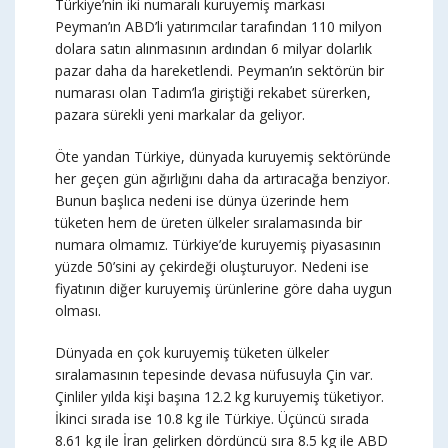
Türkiye’nin iki numaralı kuruyemiş markası
Peyman’ın ABD’li yatırımcılar tarafından 110 milyon
dolara satın alınmasının ardından 6 milyar dolarlık
pazar daha da hareketlendi. Peyman’ın sektörün bir
numarası olan Tadım’la giriştiği rekabet sürerken,
pazara sürekli yeni markalar da geliyor.
Öte yandan Türkiye, dünyada kuruyemiş sektöründe
her geçen gün ağırlığını daha da artıracağa benziyor.
Bunun başlıca nedeni ise dünya üzerinde hem
tüketen hem de üreten ülkeler sıralamasında bir
numara olmamız. Türkiye’de kuruyemiş piyasasının
yüzde 50’sini ay çekirdeği oluşturuyor. Nedeni ise
fiyatının diğer kuruyemiş ürünlerine göre daha uygun
olması.
Dünyada en çok kuruyemiş tüketen ülkeler
sıralamasının tepesinde devasa nüfusuyla Çin var.
Çinliler yılda kişi başına 12.2 kg kuruyemiş tüketiyor.
İkinci sırada ise 10.8 kg ile Türkiye. Üçüncü sırada
8.61 kg ile İran gelirken dördüncü sıra 8.5 kg ile ABD