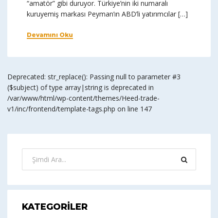
“amatör” gibi duruyor. Türkiye’nin iki numaralı
kuruyemiş markası Peyman’ın ABD’li yatırımcılar […]
Devamını Oku
Deprecated: str_replace(): Passing null to parameter #3
($subject) of type array|string is deprecated in
/var/www/html/wp-content/themes/Heed-trade-
v1/inc/frontend/template-tags.php on line 147
KATEGORILER