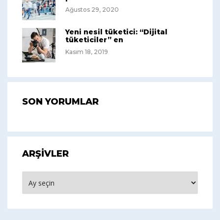
Ağustos 29, 2020
Yeni nesil tüketici: “Dijital
tüketiciler” en
Kasım 18, 2019
SON YORUMLAR
ARŞIVLER
Arşivler